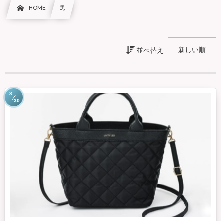
HOME
黒
並べ替え
8
30