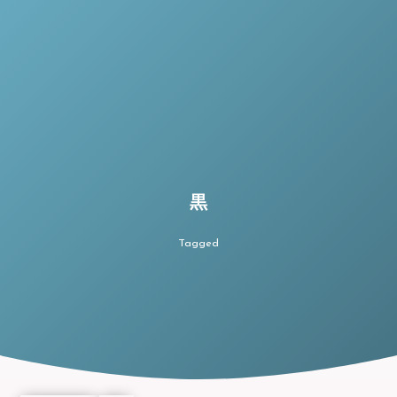
黒
Tagged