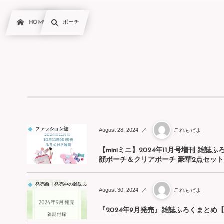
HOME
ポーチ
August
28
,
2024
ファッション誌
これもだよ
【miniミニ】2024年11月号増刊 雑誌
顔ポーチ＆クリアポーチ 豪華2点セット
発売前｜発売中の雑誌ふろく【随時更新】
August
30
,
2024
これもだよ
『2024年9月発売』雑誌ふろくまとめ