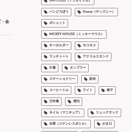
UNTITLED（アンタイトル）
パンどろぼう
Disney（ディズニー）
ズ・金
ポシェット
MICKEY MOUSE（ミッキーマウス）
キーホルダー
モコモコ
ランチトート
アクリルスタンド
巾着
タンブラー
ステーショナリー
財布
コーヒーミル
ライト
椅子
万年筆
増刊
ネイル（マニキュア）
リュックサック
水筒（ステンレスボトル）
がま口