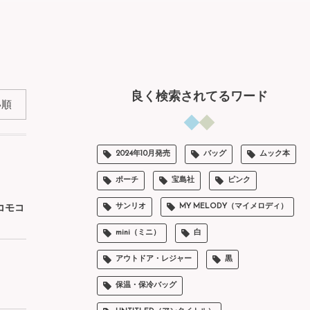
良く検索されてるワード
2024年10月発売
バッグ
ムック本
ポーチ
宝島社
ピンク
サンリオ
MY MELODY（マイメロディ）
モコモコ
mini（ミニ）
白
アウトドア・レジャー
黒
保温・保冷バッグ